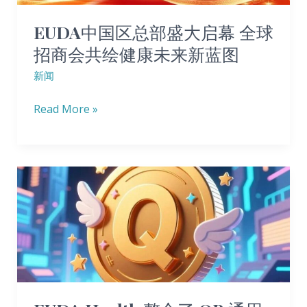
峰
盛
EUDA中国区总部盛大启幕 全球
盛
大
招商会共绘健康未来新蓝图‌
典
启
圆
新闻
幕
满
全
Read More »
落
球
幕
招
商
EUDA
会
Health
共
整
绘
合
健
了
康
QB
未
通
来