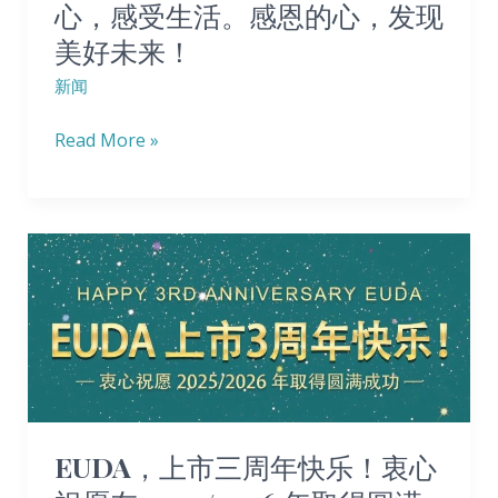
心，感受生活。感恩的心，发现
及
床
快
之
美好未来！
应
乐
路
用
的
新闻
还
体
心，
Read More »
有
系‌
感
多
受
远？
生
活。
EUDA，
感
上
恩
市
的
三
心，
周
发
年
现
快
EUDA，上市三周年快乐！衷心
美
乐！