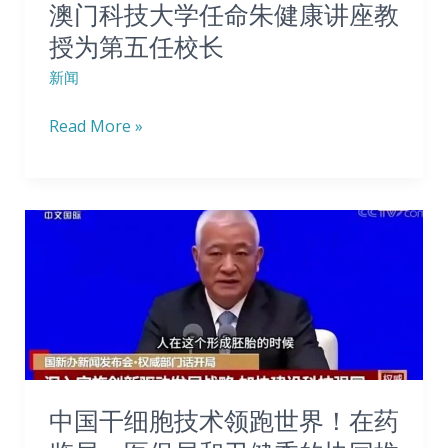
澳门科技大学任命朱健康讲座教
似
命
授为第五任校长
热
朱
汤
新闻
健
温
康
Read More »
暖。
讲
座
教
中
授
国
为
干
第
细
五
胞
任
技
校
术
长
中国干细胞技术领跑世界！在药
领