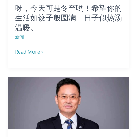
至
呀，今天可是冬至哟！希望你的
建
哟！
生活如饺子般圆满，日子似热汤
一
希
温暖。
个
望
数
你
新闻
字
的
Read More »
健
生
康
活
与
如
奖
饺
澳
励
子
门
平
般
科
台。
圆
技
满，
大
日
学
子
任