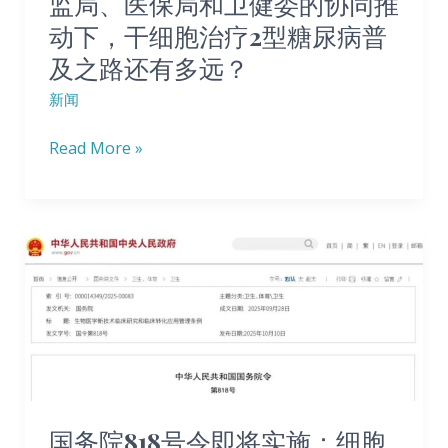
监局、医保局和卫健委的协同推
跑
动下，干细胞治疗2型糖尿病普
世
及之路还有多远？
界！
在
新闻
药
Read More »
监
局、
医
保
国
局
务
和
院
卫
818
健
号
委
令
的
即
国务院818号令即将实施：细胞
协
将