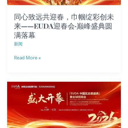
迎
春，
同心致远共迎春，巾帼绽彩创未
巾
来——EUDA迎春会·巅峰盛典圆
帼
满落幕
绽
彩
新闻
创
Read More »
未
来
——
EUDA
EUDA
迎
中
春
国
会
区
·
总
巅
部