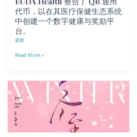
EUDA Health 整合了 QB 通用
用
新
代币，以在其医疗保健生态系统
代
蓝
中创建一个数字健康与奖励平
币，
图‌
台。
以
在
新闻
其
Read More »
医
疗
保
健
呀，
生
今
态
天
系
可
统
是
中
冬
创