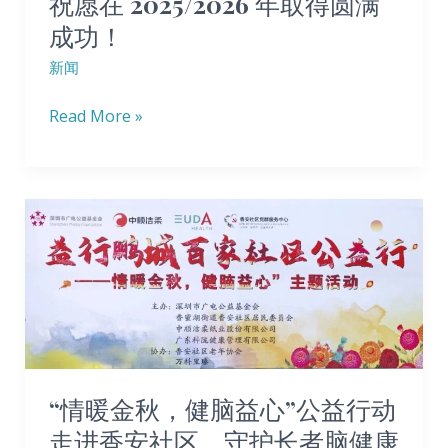
祝愿在 2025/2026 年取得圆满
好
衷
成功！
未
心
来！
祝
新闻
愿
Read More »
在
2025/2026
年
取
“情
得
暖
圆
金
满
秋，
成
健
功！
脑
益
“情暖金秋，健脑益心”公益行动
心”
走进香安社区，守护长者脑健康
公