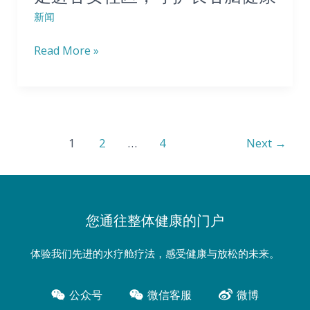
新闻
益
行
Read More »
动
走
进
香
安
1
2
…
4
Next
→
社
区，
守
您通往整体健康的门户
护
长
体验我们先进的水疗舱疗法，感受健康与放松的未来。
者
脑
公众号
微信客服
微博
健