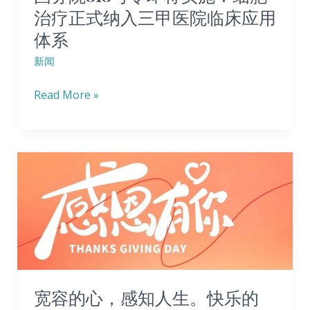
治疗正式纳入三甲医院临床应用
同
实
体系‌
推
施：
动
细
新闻
下，
胞
Read More »
干
治
细
疗
胞
正
治
式
宽
疗
纳
容
2
入
的
型
三
心，
糖
甲
感
尿
医
知
病
院
人
宽容的心，感知人生。快乐的
普
临
生。