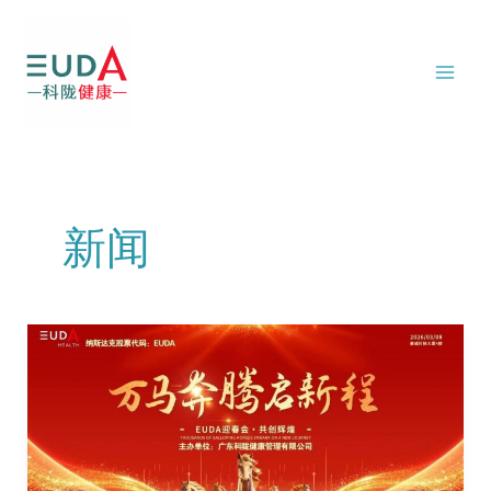
跳
Post
Mai
至
pagination
Men
内
容
新闻
同
心
致
远
共